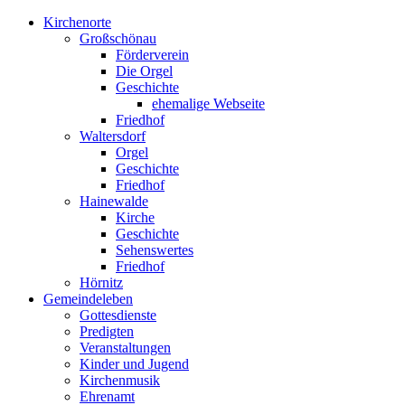
Kirchenorte
Großschönau
Förderverein
Die Orgel
Geschichte
ehemalige Webseite
Friedhof
Waltersdorf
Orgel
Geschichte
Friedhof
Hainewalde
Kirche
Geschichte
Sehenswertes
Friedhof
Hörnitz
Gemeindeleben
Gottesdienste
Predigten
Veranstaltungen
Kinder und Jugend
Kirchenmusik
Ehrenamt