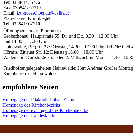
Tel: 035841/ 35776
Fax: 035841/ 67715
Email:
kg.grossschoenau@evlks.de
Pfarrer
Gerd Krumbiegel
Tel. 035841/ 67716
Öffnungszeiten des Pfarramtes
Großschönau, Hauptstraße 55: Di. und Do. 8.30 – 12.00 Uhr
und 14.00 – 17.30 Uhr
Hainewalde, Bergstr. 27: Dienstag 14.30 – 17.00 Uhr Tel.-Nr: 035
Hörnitz, Zittauer Str. 12: Dienstag 16.00 – 18.00 Uhr
Waltersdorf Dorfstraße 75: jeden 2. Mittwoch im Monat 14.30 - 16.3
Friedhofsangelegenheiten Hainewalde: Herr Andreas Großer Montag
Kirchberg 6, in Hainewalde
empfohlene Seiten
Homepage der Diakonie Löbau-Zittau
Homepage des Kirchenbezirks
Homepage der ev. Jugend des Kirchenbezirks
Homepage der Landeskirche