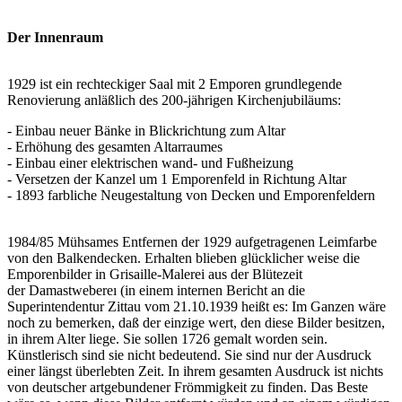
Der Innenraum
1929 ist ein rechteckiger Saal mit 2 Emporen grundlegende
Renovierung anläßlich des 200-jährigen Kirchenjubiläums:
- Einbau neuer Bänke in Blickrichtung zum Altar
- Erhöhung des gesamten Altarraumes
- Einbau einer elektrischen wand- und Fußheizung
- Versetzen der Kanzel um 1 Emporenfeld in Richtung Altar
- 1893 farbliche Neugestaltung von Decken und Emporenfeldern
1984/85 Mühsames Entfernen der 1929 aufgetragenen Leimfarbe
von den Balkendecken. Erhalten blieben glücklicher weise die
Emporenbilder in Grisaille-Malerei aus der Blütezeit
der Damastwebereı (in einem internen Bericht an die
Superintendentur Zittau vom 21.10.1939 heißt es: Im Ganzen wäre
noch zu bemerken, daß der einzige wert, den diese Bilder besitzen,
in ihrem Alter liege. Sie sollen 1726 gemalt worden sein.
Künstlerisch sind sie nicht bedeutend. Sie sind nur der Ausdruck
einer längst überlebten Zeit. In ihrem gesamten Ausdruck ist nichts
von deutscher artgebundener Frömmigkeit zu finden. Das Beste