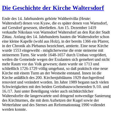
Die Geschichte der Kirche Waltersdorf
Ende des 14. Jahrhunderts gehörte Waltherivilla (Heute:
Waltersdorf) denen von Kyaw, die es später denen von Warnsdorf,
auf Gersdorf gesessen, überließen. Am 15. Dezember 1419
verkaufte Nikolaus von Warnsdorf Waltersdorf an den Rat der Stadt
Zittau. Anfang des 14. Jahrhunderts bauten die Waltersdorfer schon
eine kleine Kapelle (wohl aus Holz), in der bereits 1366 ein Pfarrer,
in der Chronik als Plebanus bezeichnet, amtierte. Eine neue Kirche
wurde 1553 eingeweiht - möglicherweise die erste steinerne mit
steinernem Turm. Sie wurde 1648-1657 durch Umbau vergrößert,
weilen die Gemeinde wegen der Exulanten sich gemehret und nicht
mehr Raum vor das Volk gewesen; dann wurde sie 1713 und
schließlich 1726-1729 völlig umgebaut, so daß praktisch eine neue
Kirche mit einem Turm an der Westseite entstand. Innen ist die
Kirche anläßlich des 200. Kirchenjubiläums 1929 durchgreifend
renoviert und verändert worden. Im Jahre 1989 begann nach vielen
Schwierigkeiten mit den beiden Gerüstbauwochenenden 9./10. und
16./17. Juni unter Beteiligung vieler auch nichtkirchlicher
Waltersdorfer die langerwartete und dringend notwendige Sanierung
des Kirchturmes, die mit dem Aufsetzen der Kugel sowie der
Wetterfahne und des Sternes am Reformationstag 1990 vollendet
werden konnte.