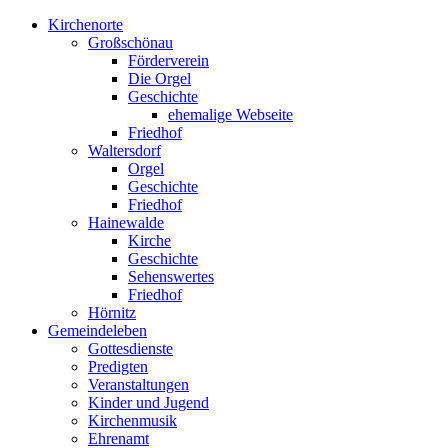
Kirchenorte
Großschönau
Förderverein
Die Orgel
Geschichte
ehemalige Webseite
Friedhof
Waltersdorf
Orgel
Geschichte
Friedhof
Hainewalde
Kirche
Geschichte
Sehenswertes
Friedhof
Hörnitz
Gemeindeleben
Gottesdienste
Predigten
Veranstaltungen
Kinder und Jugend
Kirchenmusik
Ehrenamt