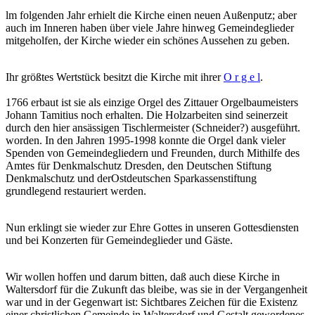
lm folgenden Jahr erhielt die Kirche einen neuen Außenputz; aber
auch im Inneren haben über viele Jahre hinweg Gemeindeglieder
mitgeholfen, der Kirche wieder ein schönes Aussehen zu geben.
Ihr größtes Wertstück besitzt die Kirche mit ihrer
O r g e l
.
1766 erbaut ist sie als einzige Orgel des Zittauer Orgelbaumeisters
Johann Tamitius noch erhalten. Die Holzarbeiten sind seinerzeit
durch den hier ansässigen Tischlermeister (Schneider?) ausgeführt.
worden. In den Jahren 1995-1998 konnte die Orgel dank vieler
Spenden von Gemeindegliedern und Freunden, durch Mithilfe des
Amtes für Denkmalschutz Dresden, den Deutschen Stiftung
Denkmalschutz und derOstdeutschen Sparkassenstiftung
grundlegend restauriert werden.
Nun erklingt sie wieder zur Ehre Gottes in unseren Gottesdiensten
und bei Konzerten für Gemeindeglieder und Gäste.
Wir wollen hoffen und darum bitten, daß auch diese Kirche in
Waltersdorf für die Zukunft das bleibe, was sie in der Vergangenheit
war und in der Gegenwart ist: Sichtbares Zeichen für die Existenz
einer christlichen Gemeinde in Waltersdorf und Gestalt gewordenes