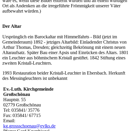
wäre es, wenn diese Bilder entfernt würden und an einem würdigen
Ort als Andenken an die irregeführte Frömmigkeit unserer Väter
aufbewahrt würden.)
Der Altar
Ursprünglich ein Barockaltar mit Himmelfahrts - Bild (jetzt im
Gemeinderaum) 1892 - jetziges Altarbild: Einladender Christus von
Arthur Thomas, Dresden; gleichzeitig Bekrönung mit einem neuen
Altaraufsatz. Später Bau einer Apsis und Einrücken des Altars. 1801
ein Leuchter aus böhmischem Kristall gestiftet. 1842 Stiftung eines
zweiten Kristall-Leuchters.
1993 Restauration beider Kristall-Leuchter in Ebersbach. Herkunft
des Messingleuchters ist unbekannt
Ev.-Luth. Kirchgemeinde
Großschönau
Hauptstr. 55
02779 Großschönau
Tel: 035841/ 35776
Fax: 035841/ 67715
Email:
kg.grossschoenau@evlks.de