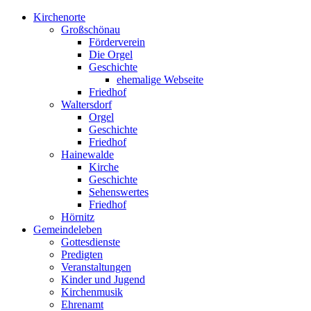
Kirchenorte
Großschönau
Förderverein
Die Orgel
Geschichte
ehemalige Webseite
Friedhof
Waltersdorf
Orgel
Geschichte
Friedhof
Hainewalde
Kirche
Geschichte
Sehenswertes
Friedhof
Hörnitz
Gemeindeleben
Gottesdienste
Predigten
Veranstaltungen
Kinder und Jugend
Kirchenmusik
Ehrenamt