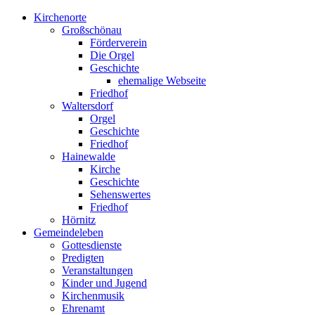
Kirchenorte
Großschönau
Förderverein
Die Orgel
Geschichte
ehemalige Webseite
Friedhof
Waltersdorf
Orgel
Geschichte
Friedhof
Hainewalde
Kirche
Geschichte
Sehenswertes
Friedhof
Hörnitz
Gemeindeleben
Gottesdienste
Predigten
Veranstaltungen
Kinder und Jugend
Kirchenmusik
Ehrenamt