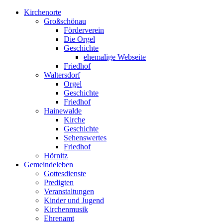
Kirchenorte
Großschönau
Förderverein
Die Orgel
Geschichte
ehemalige Webseite
Friedhof
Waltersdorf
Orgel
Geschichte
Friedhof
Hainewalde
Kirche
Geschichte
Sehenswertes
Friedhof
Hörnitz
Gemeindeleben
Gottesdienste
Predigten
Veranstaltungen
Kinder und Jugend
Kirchenmusik
Ehrenamt