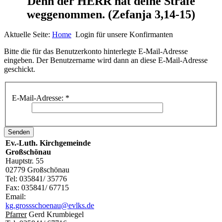
Denn der HERR hat deine Strafe
weggenommen.
(Zefanja 3,14-15)
Aktuelle Seite:
Home
Login für unsere Konfirmanten
Bitte die für das Benutzerkonto hinterlegte E-Mail-Adresse
eingeben. Der Benutzername wird dann an diese E-Mail-Adresse
geschickt.
E-Mail-Adresse:
*
Senden
Ev.-Luth. Kirchgemeinde
Großschönau
Hauptstr. 55
02779 Großschönau
Tel: 035841/ 35776
Fax: 035841/ 67715
Email:
kg.grossschoenau@evlks.de
Pfarrer
Gerd Krumbiegel