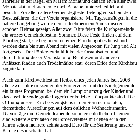
Jahrfeier in der Regel ein Mal im Monat und danach etwa aller zwei
Monate statt und werden je nach Angebot unterschiedlich gut
besucht. Vor allem ältere Gemeindeglieder beteiligten sich an den
Busausfahren, die der Verein organisierte. Mit Tagesausflügen in die
nähere Umgebung wurde den Teilnehmern ein Stück unserer
schönen Heimat gezeigt. Aller zwei Jahre feiert die Kirchgemeinde
ein großes Gemeindefest im Sommer. Diese Feste finden auf dem
Pfarrberg statt, sie beginnen mit einen Familiengottesdienst und
werden dann bis zum Abend mit vielen Angeboten für Jung und Alt
fortgesetzt. Der Förderverein hilft bei der Organisation und
durchführung dieser Veranstaltung. Bei diesen und anderen
Anlässen fanden auch Trödelmärkte statt, deren Erlös dem Kirchbau
zugute kam.
Auch zum Kirchweihfest im Herbst eines jeden Jahres (seit 2006
aller zwei Jahre) inszeniert der Förderverein mit der Kirchgemeinde
ein buntes Programm, bei dem ein Lampionumzug der Kinder und
das anschließende große Lagerfeuer beliebte Höhepunkte sind. Die
Öffnung unserer Kirche wenigstens in den Sommermonaten,
thematische Ausstellungen auf dem örtlichen Weihnachtsmarkt,
Diavorträge und Gemeindeabende zu unterschiedlichen Themen
sind weitere Aktivitäten des Fördervereines mit denen er in den
Jahren schon mehrere zehntausend Euro für die Sanierung unserer
Kirche erwirtschaftet hat.