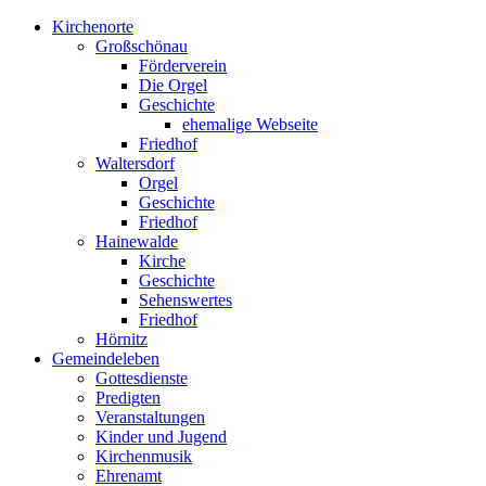
Kirchenorte
Großschönau
Förderverein
Die Orgel
Geschichte
ehemalige Webseite
Friedhof
Waltersdorf
Orgel
Geschichte
Friedhof
Hainewalde
Kirche
Geschichte
Sehenswertes
Friedhof
Hörnitz
Gemeindeleben
Gottesdienste
Predigten
Veranstaltungen
Kinder und Jugend
Kirchenmusik
Ehrenamt