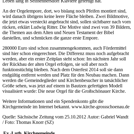
Leben lang in Seifhennersdorf Klaviere gefertigt hat.
An der Orgelempore, dort, wo bislang noch Pfeifen montiert sind,
wird danach übrigens keine leere Fläche bleiben. Zwei Bildmotive,
die jetzt etwas versteckt angebracht sind, sollen sichtbarer nach vorn
rücken, erklärt Ludwig Ritter. Die Motive sind zwei von 39 Bildern,
die Themen aus dem Alten und Neuen Testament der Bibel
darstellen, und schmücken die ganze erste Empore.
280000 Euro sind schon zusammengekommen, auch Fördermittel
sind hier schon eingerechnet. Die Differenz muss noch aufgebracht
werden, aber ein erster Zeitplan steht schon: Im nächsten Jahr soll
der Rückbau der alten Orgel erfolgen, sie soll aber noch
funktionstüchtig bleiben. Nach dem Osterfest 2014 soll sie dann
endgültig entfernt werden und Platz für den Neubau machen. Dann
werden die Gemeindeglieder und Kirchenbesucher in tatsächlicher
Größe sehen, was jetzt auf einem in Bautzen gefertigten Modell
visualisiert wurde: Die neue Orgel für die Großschönauer Kirche.
Weitere Informationen und ein Spendenkonto gibt die
Kirchgemeinde im Internet bekannt. www.kirche-grossschoenau.de
Quelle: Sächsische Zeitung vom 25.10.2012 Autor: Gabriel Wandt
/ Foto: Thomas Knorr (SZ)
Ev.-Luth. Kirchgemeinde