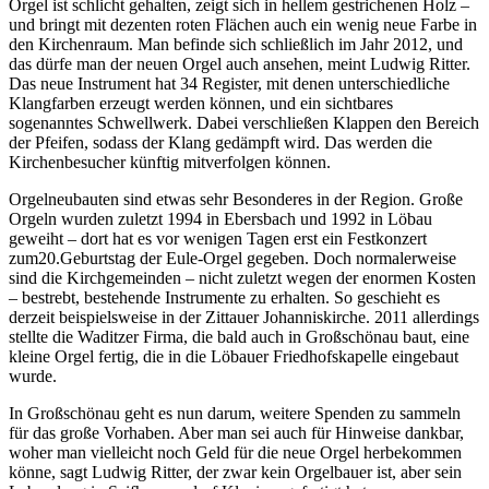
Orgel ist schlicht gehalten, zeigt sich in hellem gestrichenen Holz –
und bringt mit dezenten roten Flächen auch ein wenig neue Farbe in
den Kirchenraum. Man befinde sich schließlich im Jahr 2012, und
das dürfe man der neuen Orgel auch ansehen, meint Ludwig Ritter.
Das neue Instrument hat 34 Register, mit denen unterschiedliche
Klangfarben erzeugt werden können, und ein sichtbares
sogenanntes Schwellwerk. Dabei verschließen Klappen den Bereich
der Pfeifen, sodass der Klang gedämpft wird. Das werden die
Kirchenbesucher künftig mitverfolgen können.
Orgelneubauten sind etwas sehr Besonderes in der Region. Große
Orgeln wurden zuletzt 1994 in Ebersbach und 1992 in Löbau
geweiht – dort hat es vor wenigen Tagen erst ein Festkonzert
zum20.Geburtstag der Eule-Orgel gegeben. Doch normalerweise
sind die Kirchgemeinden – nicht zuletzt wegen der enormen Kosten
– bestrebt, bestehende Instrumente zu erhalten. So geschieht es
derzeit beispielsweise in der Zittauer Johanniskirche. 2011 allerdings
stellte die Waditzer Firma, die bald auch in Großschönau baut, eine
kleine Orgel fertig, die in die Löbauer Friedhofskapelle eingebaut
wurde.
In Großschönau geht es nun darum, weitere Spenden zu sammeln
für das große Vorhaben. Aber man sei auch für Hinweise dankbar,
woher man vielleicht noch Geld für die neue Orgel herbekommen
könne, sagt Ludwig Ritter, der zwar kein Orgelbauer ist, aber sein