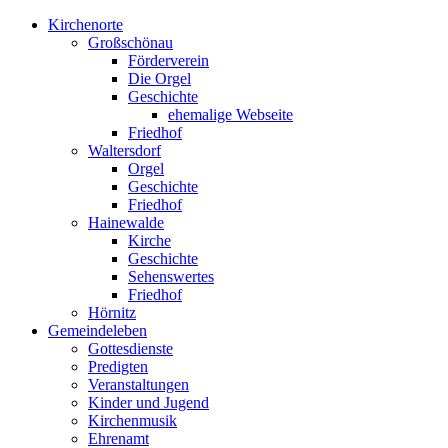
Kirchenorte
Großschönau
Förderverein
Die Orgel
Geschichte
ehemalige Webseite
Friedhof
Waltersdorf
Orgel
Geschichte
Friedhof
Hainewalde
Kirche
Geschichte
Sehenswertes
Friedhof
Hörnitz
Gemeindeleben
Gottesdienste
Predigten
Veranstaltungen
Kinder und Jugend
Kirchenmusik
Ehrenamt