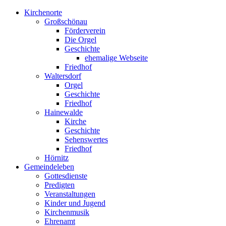
Kirchenorte
Großschönau
Förderverein
Die Orgel
Geschichte
ehemalige Webseite
Friedhof
Waltersdorf
Orgel
Geschichte
Friedhof
Hainewalde
Kirche
Geschichte
Sehenswertes
Friedhof
Hörnitz
Gemeindeleben
Gottesdienste
Predigten
Veranstaltungen
Kinder und Jugend
Kirchenmusik
Ehrenamt