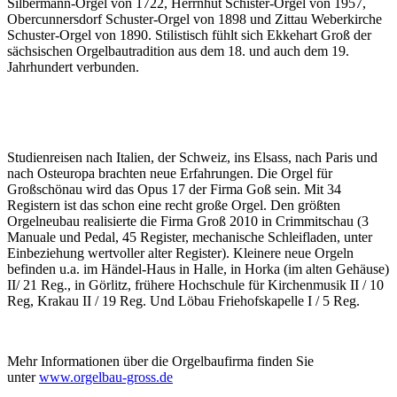
Silbermann-Orgel von 1722, Herrnhut Schister-Orgel von 1957,
Obercunnersdorf Schuster-Orgel von 1898 und Zittau Weberkirche
Schuster-Orgel von 1890. Stilistisch fühlt sich Ekkehart Groß der
sächsischen Orgelbautradition aus dem 18. und auch dem 19.
Jahrhundert verbunden.
Studienreisen nach Italien, der Schweiz, ins Elsass, nach Paris und
nach Osteuropa brachten neue Erfahrungen. Die Orgel für
Großschönau wird das Opus 17 der Firma Goß sein. Mit 34
Registern ist das schon eine recht große Orgel. Den größten
Orgelneubau realisierte die Firma Groß 2010 in Crimmitschau (3
Manuale und Pedal, 45 Register, mechanische Schleifladen, unter
Einbeziehung wertvoller alter Register). Kleinere neue Orgeln
befinden u.a. im Händel-Haus in Halle, in Horka (im alten Gehäuse)
II/ 21 Reg., in Görlitz, frühere Hochschule für Kirchenmusik II / 10
Reg, Krakau II / 19 Reg. Und Löbau Friehofskapelle I / 5 Reg.
Mehr Informationen über die Orgelbaufirma finden Sie
unter
www.orgelbau-gross.de