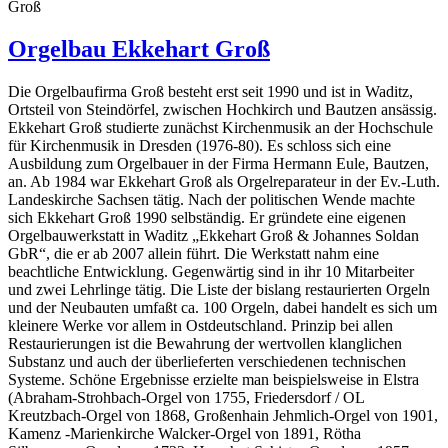
Groß
Orgelbau Ekkehart Groß
Die Orgelbaufirma Groß besteht erst seit 1990 und ist in Waditz,
Ortsteil von Steindörfel, zwischen Hochkirch und Bautzen ansässig.
Ekkehart Groß studierte zunächst Kirchenmusik an der Hochschule
für Kirchenmusik in Dresden (1976-80). Es schloss sich eine
Ausbildung zum Orgelbauer in der Firma Hermann Eule, Bautzen,
an. Ab 1984 war Ekkehart Groß als Orgelreparateur in der Ev.-Luth.
Landeskirche Sachsen tätig. Nach der politischen Wende machte
sich Ekkehart Groß 1990 selbständig. Er gründete eine eigenen
Orgelbauwerkstatt in Waditz „Ekkehart Groß & Johannes Soldan
GbR“, die er ab 2007 allein führt. Die Werkstatt nahm eine
beachtliche Entwicklung. Gegenwärtig sind in ihr 10 Mitarbeiter
und zwei Lehrlinge tätig. Die Liste der bislang restaurierten Orgeln
und der Neubauten umfaßt ca. 100 Orgeln, dabei handelt es sich um
kleinere Werke vor allem in Ostdeutschland. Prinzip bei allen
Restaurierungen ist die Bewahrung der wertvollen klanglichen
Substanz und auch der überlieferten verschiedenen technischen
Systeme. Schöne Ergebnisse erzielte man beispielsweise in Elstra
(Abraham-Strohbach-Orgel von 1755, Friedersdorf / OL
Kreutzbach-Orgel von 1868, Großenhain Jehmlich-Orgel von 1901,
Kamenz -Marienkirche Walcker-Orgel von 1891, Rötha