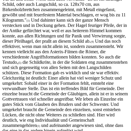
Schild, oder auch Langschild, so ca. 128x70 cm, aus
Birkenholzbrettchen zusammengeleimt, mit Metall eingefasst,
gewölbt und mit feuerfestem Material beschlagen, er wog bis zu 11
Kilogramm."
Und dahinter kann sich der ganze Mensch
(1)
verstecken und in Deckung gehen. Der Hagel feuriger Pfeile, der in
der Antike gefürchtet war, weil er aus heiterem Himmel kommen
konnte, aus allen Richtungen und für Panik und Verwirrung sorgte,
dieser Pfeilhagel, der prallt an diesem Schild ab.
Und das noch
(4)
effektiver, wenn man nicht allein ist, sondern zusammensteht. Wir
kennen vielleicht aus den Asterix-Filmen die Römer, die
verschiedenste Angriffsformationen bilden konnten. So auch die
Testudo,
die Schildkröte, in der die Soldaten eng zusammenstehen
(5)
und sich gegenseitig von allen Seiten mit den Langschilden
schützen. Diese Formation gab es wirklich und sie war effektiv.
Gleichzeitig ist deutlich: Einer allein hat viel weniger Schutz und
umgekehrt: Sobald einer in der Formation fehlt, entsteht eine
verwundbare Stelle. Das ist ein treffendes Bild für Gemeinde. Der
einzelne braucht die Gemeinde der Gläubigen, allein ist er in seinem
Gottvertrauen viel schneller angreifbar. Wir leben als Einzelne ein
gutes Stück vom Glauben des Bruders und der Schwester. Und
umgekehrt braucht die Gemeinde den einzelnen, sonst entstehen
Lücken, die nicht ohne Weiteres zu schließen sind. Hier wird
deutlich, wie eng Individualität und Gemeinschaft
zusammengehören
und aufeinander angewiesen sind, ohne dass
(1)
das eine in das andere hinein aufgelöst wird.