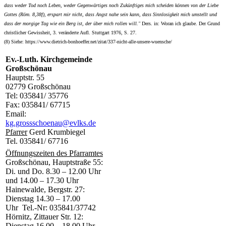
dass weder Tod noch Leben, weder Gegenwärtiges noch Zukünftiges mich scheiden können von der Liebe
Gottes (Röm. 8,38f), erspart mir nicht, dass Angst nahe sein kann, dass Sinnlosigkeit mich umstellt und
dass der morgige Tag wie ein Berg ist, der über mich rollen will."
Ders. in: Woran ich glaube. Der Grund
christlicher Gewissheit, 3. veränderte Aufl. Stuttgart 1976, S. 27.
(8) Siehe: https://www.dietrich-bonhoeffer.net/zitat/337-nicht-alle-unsere-wuensche/
Ev.-Luth. Kirchgemeinde
Großschönau
Hauptstr. 55
02779 Großschönau
Tel: 035841/ 35776
Fax: 035841/ 67715
Email:
kg.grossschoenau@evlks.de
Pfarrer
Gerd Krumbiegel
Tel. 035841/ 67716
Öffnungszeiten des Pfarramtes
Großschönau, Hauptstraße 55:
Di. und Do. 8.30 – 12.00 Uhr
und 14.00 – 17.30 Uhr
Hainewalde, Bergstr. 27:
Dienstag 14.30 – 17.00
Uhr Tel.-Nr: 035841/37742
Hörnitz, Zittauer Str. 12:
Dienstag 16.00 – 18.00 Uhr