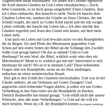
Augenschein daran festzuhalten. Als hätten wir Christen irgendwie
die Kraft diesem Glauben an Gott Leben einzuhauchen.
Doch,
(1)
liebe Gemeinde, es ist doch genau umgekehrt! Einen Glauben, dem
ich Leben einhauche, den braucht es nicht. Nicht ich hauche dem
Glauben Leben ein, sondern der Glaube an Jesus Christus, der mir
Schuld vergibt, der mich zu Gottes Kind macht und der mir ewiges
Leben verheißt, der haucht mir Leben ein.
Ich aber möchte den
(1)
Glauben ergreifen und Jesus den Grund sein lassen, auf dem mein
Leben steht.
Und auch ein Leben mit Gott bewahrt nicht vor den Brandpfeilen,
die da fliegen. Da sind Pfeile des Misstrauens gegenüber Gott:
Schon auf den ersten Seiten der Bibel sät die Schlange den Zweifel:
Sollte Gott gesagt haben? Ob das so stimmt? Gibt es Gott
überhaupt? Ist sein Wort, die Bibel, wirklich wahr oder eher ein
Märchenbuch? Meint er es wirklich gut mit mir? Interessiert er sich
überhaupt für mich? Wo ist er in meinem Leid? Diese bohrenden
Fragen sind wie Brandpfeile, wenn sie ins Herz eindringen,
entfachen sie einen zerstörerischen Brand.
Hier gilt es den Schild des Glaubens hochzuhalten. Und was ist der
Glaube anderes, als ein Vertrauen auf Gottes Zusagen? Und
angesichts solch bohrender Fragen dürfen, ja sollen wir uns Gottes
Verheißung in den Sinn rufen um die Brandpfeile zu löschen.
Dietrich Bonhoeffer hat einmal gesagt: "Gott erfüllt nicht alle unsere
Wünsche, aber alle seine Verheißungen."
Und auf die will ich
(8)
mich berufen. Wenn da z.B. der Brandpfeil kommt
(die folgende Aufzählung