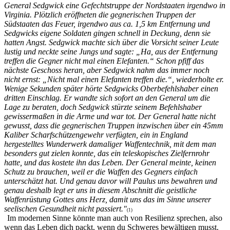
General Sedgwick eine Gefechtstruppe der Nordstaaten irgendwo in
Virginia. Plötzlich eröffneten die gegnerischen Truppen der
Südstaaten das Feuer, irgendwo aus ca. 1,5 km Entfernung und
Sedgwicks eigene Soldaten gingen schnell in Deckung, denn sie
hatten Angst. Sedgwick machte sich über die Vorsicht seiner Leute
lustig und neckte seine Jungs und sagte: „Ha, aus der Entfernung
treffen die Gegner nicht mal einen Elefanten.“ Schon pfiff das
nächste Geschoss heran, aber Sedgwick nahm das immer noch
nicht ernst: „Nicht mal einen Elefanten treffen die.“, wiederholte er.
Wenige Sekunden später hörte Sedgwicks Oberbefehlshaber einen
dritten Einschlag. Er wandte sich sofort an den General um die
Lage zu beraten, doch Sedgwick stürzte seinem Befehlshaber
gewissermaßen in die Arme und war tot. Der General hatte nicht
gewusst, dass die gegnerischen Truppen inzwischen über ein 45mm
Kaliber Scharfschützengewehr verfügten, ein in England
hergestelltes Wunderwerk damaliger Waffentechnik, mit dem man
besonders gut zielen konnte, das ein teleskopisches Zielfernrohr
hatte, und das kostete ihn das Leben. Der General meinte, keinen
Schutz zu brauchen, weil er die Waffen des Gegners einfach
unterschätzt hat. Und genau davor will Paulus uns bewahren und
genau deshalb legt er uns in diesem Abschnitt die geistliche
Waffenrüstung Gottes ans Herz, damit uns das im Sinne unserer
seelischen Gesundheit nicht passiert."
(1)
Im modernen Sinne könnte man auch von Resilienz sprechen, also
wenn das Leben dich packt, wenn du Schweres bewältigen musst.