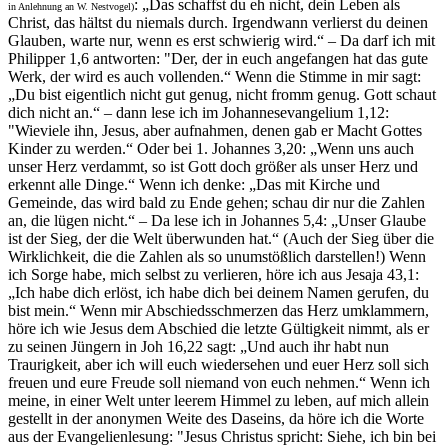
: „Das schaffst du eh nicht, dein Leben als
in Anlehnung an W. Nestvogel)
Christ, das hältst du niemals durch. Irgendwann verlierst du deinen
Glauben, warte nur, wenn es erst schwierig wird.“ – Da darf ich mit
Philipper 1,6 antworten: "Der, der in euch angefangen hat das gute
Werk, der wird es auch vollenden.“ Wenn die Stimme in mir sagt:
„Du bist eigentlich nicht gut genug, nicht fromm genug. Gott schaut
dich nicht an.“ – dann lese ich im Johannesevangelium 1,12:
"Wieviele ihn, Jesus, aber aufnahmen, denen gab er Macht Gottes
Kinder zu werden.“ Oder bei 1. Johannes 3,20: „Wenn uns auch
unser Herz verdammt, so ist Gott doch größer als unser Herz und
erkennt alle Dinge.“ Wenn ich denke: „Das mit Kirche und
Gemeinde, das wird bald zu Ende gehen; schau dir nur die Zahlen
an, die lügen nicht.“ – Da lese ich in Johannes 5,4: „Unser Glaube
ist der Sieg, der die Welt überwunden hat.“ (Auch der Sieg über die
Wirklichkeit, die die Zahlen als so unumstößlich darstellen!) Wenn
ich Sorge habe, mich selbst zu verlieren, höre ich aus Jesaja 43,1:
„Ich habe dich erlöst, ich habe dich bei deinem Namen gerufen, du
bist mein.“ Wenn mir Abschiedsschmerzen das Herz umklammern,
höre ich wie Jesus dem Abschied die letzte Gültigkeit nimmt, als er
zu seinen Jüngern in Joh 16,22 sagt: „Und auch ihr habt nun
Traurigkeit, aber ich will euch wiedersehen und euer Herz soll sich
freuen und eure Freude soll niemand von euch nehmen.“ Wenn ich
meine, in einer Welt unter leerem Himmel zu leben, auf mich allein
gestellt in der anonymen Weite des Daseins, da höre ich die Worte
aus der Evangelienlesung: "Jesus Christus spricht: Siehe, ich bin bei