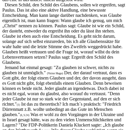
Diesen Schild, den Schild des Glaubens, sollen wir ergreifen, sagt
Paulus. Das ist also eine aktive Handlung, eine bewusste
Entscheidung. Man kann lange darüber nachdenken, was Glaube
eigentlich ist, man kann fragen: Wann glaube ich genug, um mich
„Christ“ nennen zu können. Paulus sagt: Glaube ist wie ein Schild,
der dasteht, entweder du ergreifst ihn oder du lässt ihn stehen.
Glaube ist eben auch eine Entscheidung. Es geht nicht darum,
solange auf sich selbst einzureden, bis ich alle Glaubenssätze für
wahr halte und die letzte Stimme des Zweifels weggedrückt habe.
Glauben heißt vertrauen und die Frage ist, worauf willst du dein
Lebensvertrauen setzen? Paulus sagt: Ergreift den Schild des
Glaubens.
Jemand hat einmal gesagt: "Zu glauben ist schwer, nichts zu
glauben ist unmöglich."
Der, der darauf vertraut, dass es
(Victor Hugo)
Gott gibt, der folgt einem Glauben und der, der davon ausgeht, dass
es Gott nicht gibt, folgt ebenfalls einem Glauben. Denn beweisen
können es beide nicht. Jeder glaubt an irgendetwas. Doch dabei ist
es nicht egal, woran du glaubst, also worauf du vertraust. "Denn
jeder Glaube ist nur so stark wie der Gegenstand, auf den er sich
richtet."
Ist das zu theoretisch? Ich mach´s praktisch: "Friedrich
(1)
Dürrenmatt z.B. wollte unbedingt an das Gute im Menschen
glauben."
Was er wohl zu den Vorgängen in der Ukraine und
(6, S.24)
in Israel gesagt hätte, was zu den vielen Unmenschlichkeiten und
Lagern? "Die FDP-Politikerin Daniela Kluckert sagte: „Ich glaube