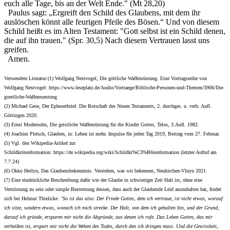
euch alle Tage, bis an der Welt Ende." (Mt 28,20)
Paulus sagt: „Ergreift den Schild des Glaubens, mit dem ihr
auslöschen könnt alle feurigen Pfeile des Bösen.“ Und von diesem
Schild heißt es im Alten Testament: "Gott selbst ist ein Schild denen,
die auf ihn trauen." (Spr. 30,5) Nach diesem Vertrauen lasst uns
greifen.
Amen.
Verwendete Literatur:
(1) Wolfgang Nestvogel, Die göttliche Waffenrüstung. Eine Vortragsreihe von
Wolfgang Nestvogel: https://www.leseplatz.de/Audio/Vortraege/Biblische-Personen-und-Themen/3906/Die-
goettliche-Waffenruestung
(2) Michael Gese, Der Epheserbrief. Die Botschaft des Neuen Testaments, 2. durchges. u. verb. Aufl.
Göttingen 2020.
(3) Ernst Modersohn, Die geistliche Waffenrüstung für die Kinder Gottes, Telos, 3.Aufl. 1982.
(4) Joachim Pletsch, Glauben, in: Leben ist mehr. Impulse für jeden Tag 2019, Beitrag vom 27. Februar.
(5) Vgl. den Wikipedia-Artikel zur
Schildkrötenformation: https://de.wikipedia.org/wiki/Schildkr%C3%B6tenformation (letzter Aufruf am
7.7.24)
(6) Okko Herlyn, Das Glaubensbekenntnis. Verstehen, was wir bekennen, Neukirchen-Vluyn 2021.
(7) Eine eindrückliche Beschreibung dafür wie der Glaube in schwieriger Zeit Halt ist, ohne eine
Vertröstung zu sein oder simple Bestreitung dessen, dass auch der Glaubende Leid auszuhalten hat, findet
sich bei Helmut Thielicke:
"So ist das also: Der Friede Gottes, dem ich vertraue, ist nicht etwas, worauf
ich sitze, sondern etwas, wonach ich mich strecke. Der Halt, von dem ich gehalten bin, und der Grund,
darauf ich gründe, ersparen mir nicht die Abgründe, aus denen ich rufe. Das Leben Gottes, das mir
verheißen ist, erspart mir nicht die Wehen des Todes, durch den ich dringen muss. Und die Gewissheit,