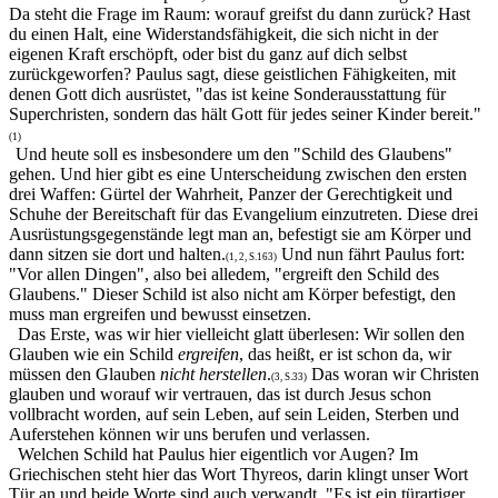
Da steht die Frage im Raum: worauf greifst du dann zurück? Hast
du einen Halt, eine Widerstandsfähigkeit, die sich nicht in der
eigenen Kraft erschöpft, oder bist du ganz auf dich selbst
zurückgeworfen? Paulus sagt, diese geistlichen Fähigkeiten, mit
denen Gott dich ausrüstet, "das ist keine Sonderausstattung für
Superchristen, sondern das hält Gott für jedes seiner Kinder bereit."
(1)
Und heute soll es insbesondere um den "Schild des Glaubens"
gehen. Und hier gibt es eine Unterscheidung zwischen den ersten
drei Waffen: Gürtel der Wahrheit, Panzer der Gerechtigkeit und
Schuhe der Bereitschaft für das Evangelium einzutreten. Diese drei
Ausrüstungsgegenstände legt man an, befestigt sie am Körper und
dann sitzen sie dort und halten.
Und nun fährt Paulus fort:
(1, 2, S.163)
"Vor allen Dingen", also bei alledem, "ergreift den Schild des
Glaubens." Dieser Schild ist also nicht am Körper befestigt, den
muss man ergreifen und bewusst einsetzen.
Das Erste, was wir hier vielleicht glatt überlesen: Wir sollen den
Glauben wie ein Schild
ergreifen
, das heißt, er ist schon da, wir
müssen den Glauben
nicht herstellen
.
Das woran wir Christen
(3, S.33)
glauben und worauf wir vertrauen, das ist durch Jesus schon
vollbracht worden, auf sein Leben, auf sein Leiden, Sterben und
Auferstehen können wir uns berufen und verlassen.
Welchen Schild hat Paulus hier eigentlich vor Augen? Im
Griechischen steht hier das Wort Thyreos, darin klingt unser Wort
Tür an und beide Worte sind auch verwandt. "Es ist ein türartiger