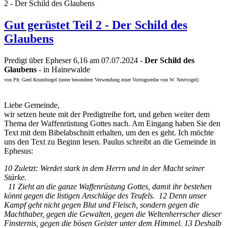
2 - Der Schild des Glaubens
Gut gerüstet Teil 2 - Der Schild des
Glaubens
Predigt über Epheser 6,16 am 07.07.2024 -
Der Schild des
Glaubens
- in Hainewalde
von Pfr. Gerd Krumbiegel (unter besonderer Verwendung einer Vortragsreihe von W. Nestvogel)
Liebe Gemeinde,
wir setzen heute mit der Predigtreihe fort, und gehen weiter dem
Thema der Waffenrüstung Gottes nach. Am Eingang haben Sie den
Text mit dem Bibelabschnitt erhalten, um den es geht. Ich möchte
uns den Text zu Beginn lesen. Paulus schreibt an die Gemeinde in
Ephesus:
10 Zuletzt: Werdet stark in dem Herrn und in der Macht seiner
Stärke.
11 Zieht an die ganze Waffenrüstung Gottes, damit ihr bestehen
könnt gegen die listigen Anschläge des Teufels. 12 Denn unser
Kampf geht nicht gegen Blut und Fleisch, sondern gegen die
Machthaber, gegen die Ge­wal­ten, gegen die Weltenherrscher dieser
Fins­ternis, gegen die bösen Geister unter dem Himmel. 13 Deshalb