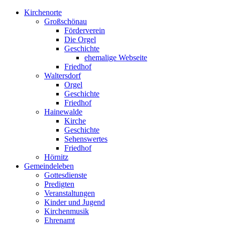
Kirchenorte
Großschönau
Förderverein
Die Orgel
Geschichte
ehemalige Webseite
Friedhof
Waltersdorf
Orgel
Geschichte
Friedhof
Hainewalde
Kirche
Geschichte
Sehenswertes
Friedhof
Hörnitz
Gemeindeleben
Gottesdienste
Predigten
Veranstaltungen
Kinder und Jugend
Kirchenmusik
Ehrenamt