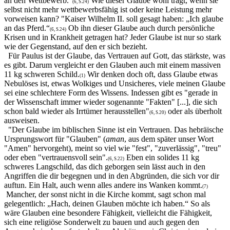
an den Wettbewerb.“
Wie dieser Glaube wohl trägt, wenn sie
(6, S.24)
selbst nicht mehr wettbewerbsfähig ist oder keine Leistung mehr
vorweisen kann? "Kaiser Wilhelm II. soll gesagt haben: „Ich glaube
an das Pferd.“
Ob ihn dieser Glaube auch durch persönliche
(6, S.24)
Krisen und in Krankheit getragen hat? Jeder Glaube ist nur so stark
wie der Gegenstand, auf den er sich bezieht.
Für Paulus ist der Glaube, das Vertrauen auf Gott, das stärkste, was
es gibt. Darum vergleicht er den Glauben auch mit einem massiven
11 kg schweren Schild.
Wir denken doch oft, dass Glaube etwas
(1)
Nebulöses ist, etwas Wolkiges und Unsicheres, viele meinen Glaube
sei eine schlechtere Form des Wissens. Indessen gibt es "gerade in
der Wissenschaft immer wieder sogenannte "Fakten" [...], die sich
schon bald wieder als Irrtümer herausstellen"
oder als überholt
(6, S.20)
ausweisen.
"Der Glaube im biblischen Sinne ist ein Vertrauen. Das hebräische
Ursprungswort für "Glauben" (
aman
, aus dem später unser Wort
"Amen" hervorgeht), meint so viel wie "fest", "zuverlässig", "treu"
oder eben "vertrauensvoll sein".
Eben ein solides 11 kg
(6, S.22)
schweres Langschild, das dich geborgen sein lässt auch in den
Angriffen die dir begegnen und in den Abgründen, die sich vor dir
auftun. Ein Halt, auch wenn alles andere ins Wanken kommt.
(7)
Mancher, der sonst nicht in die Kirche kommt, sagt schon mal
gelegentlich: „Hach, deinen Glauben möchte ich haben.“ So als
wäre Glauben eine besondere Fähigkeit, vielleicht die Fähigkeit,
sich eine religiöse Sonderwelt zu bauen und auch gegen den