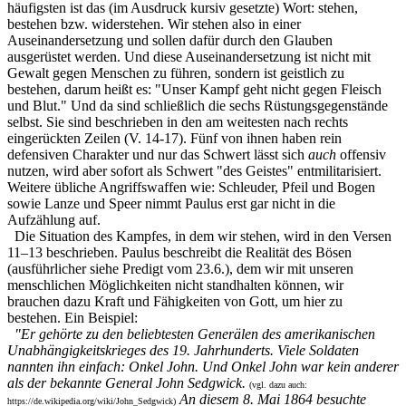
häufigsten ist das (im Ausdruck kursiv gesetzte) Wort: stehen,
bestehen bzw. widerstehen. Wir stehen also in einer
Auseinandersetzung und sollen dafür durch den Glauben
ausgerüstet werden. Und diese Auseinandersetzung ist nicht mit
Gewalt gegen Menschen zu führen, sondern ist geistlich zu
bestehen, darum heißt es: "Unser Kampf geht nicht gegen Fleisch
und Blut." Und da sind schließlich die sechs Rüstungsgegenstände
selbst. Sie sind beschrieben in den am weitesten nach rechts
eingerückten Zeilen (V. 14-17). Fünf von ihnen haben rein
defensiven Charakter und nur das Schwert lässt sich
auch
offensiv
nutzen, wird aber sofort als Schwert "des Geistes" entmilitarisiert.
Weitere übliche Angriffswaffen wie: Schleuder, Pfeil und Bogen
sowie Lanze und Speer nimmt Paulus erst gar nicht in die
Aufzählung auf.
Die Situation des Kampfes, in dem wir stehen, wird in den Versen
11–13 beschrieben. Paulus beschreibt die Realität des Bösen
(ausführlicher siehe Predigt vom 23.6.), dem wir mit unseren
menschlichen Möglich­keiten nicht standhalten können, wir
brauchen dazu Kraft und Fähigkeiten von Gott, um hier zu
bestehen. Ein Beispiel:
"Er gehörte zu den beliebtesten Generälen des amerikanischen
Unabhängigkeitskrieges des 19. Jahrhunderts. Viele Soldaten
nannten ihn einfach: Onkel John. Und Onkel John war kein anderer
als der bekannte General John
Sedgwick.
(vgl. dazu auch:
An diesem 8. Mai 1864 besuchte
https://de.wikipedia.org/wiki/John_Sedgwick)