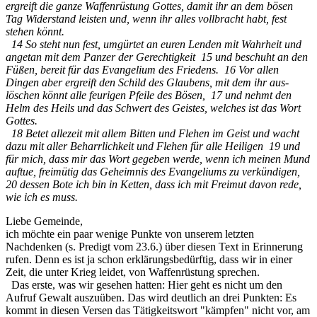
ergreift die ganze Waffen­rüs­tung Gottes, damit ihr an dem bösen
Tag Wider­stand leisten und, wenn ihr alles vollbracht habt, fest
stehen könnt.
14 So steht nun fest, umgürtet an euren Lenden mit Wahrheit und
angetan mit dem Panzer der Gerecht­igkeit 15 und beschuht an den
Füßen, bereit für das Evangelium des Friedens. 16 Vor allen
Dingen aber ergreift den Schild des Glaubens, mit dem ihr aus­
löschen könnt alle feurigen Pfeile des Bösen, 17 und nehmt den
Helm des Heils und das Schwert des Geistes, welches ist das Wort
Gottes.
18 Betet allezeit mit allem Bitten und Flehen im Geist und wacht
dazu mit aller Beharrlichkeit und Flehen für alle Heiligen 19 und
für mich, dass mir das Wort ge­geben werde, wenn ich meinen Mund
auftue, freimütig das Geheimnis des Evangeliums zu verkündigen,
20 dessen Bote ich bin in Ketten, dass ich mit Freimut davon rede,
wie ich es muss.
Liebe Gemeinde,
ich möchte ein paar wenige Punkte von unserem letzten
Nachdenken (s. Predigt vom 23.6.) über diesen Text in Erinnerung
rufen. Denn es ist ja schon erklärungsbedürftig, dass wir in einer
Zeit, die unter Krieg leidet, von Waffenrüstung sprechen.
Das erste, was wir gesehen hatten: Hier geht es nicht um den
Aufruf Gewalt auszuüben. Das wird deutlich an drei Punkten: Es
kommt in diesen Versen das Tätigkeitswort "kämpfen" nicht vor, am