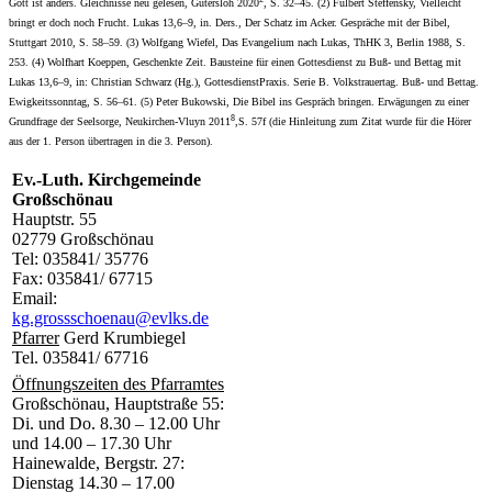
Gott ist anders. Gleichnisse neu gelesen, Gütersloh 2020
, S. 32–45. (2) Fulbert Steffensky, Vielleicht
bringt er doch noch Frucht. Lukas 13,6–9, in. Ders., Der Schatz im Acker. Gespräche mit der Bibel,
Stuttgart 2010, S. 58–59. (3) Wolfgang Wiefel, Das Evangelium nach Lukas, ThHK 3, Berlin 1988, S.
253. (4) Wolfhart Koeppen, Geschenkte Zeit. Bausteine für einen Gottesdienst zu Buß- und Bettag mit
Lukas 13,6–9, in: Christian Schwarz (Hg.), GottesdienstPraxis. Serie B. Volkstrauertag. Buß- und Bettag.
Ewigkeitssonntag, S. 56–61. (5) Peter Bukowski, Die Bibel ins Gespräch bringen. Erwägungen zu einer
8
Grundfrage der Seelsorge, Neukirchen-Vluyn 2011
,S. 57f (die Hinleitung zum Zitat wurde für die Hörer
aus der 1. Person übertragen in die 3. Person).
Ev.-Luth. Kirchgemeinde
Großschönau
Hauptstr. 55
02779 Großschönau
Tel: 035841/ 35776
Fax: 035841/ 67715
Email:
kg.grossschoenau@evlks.de
Pfarrer
Gerd Krumbiegel
Tel. 035841/ 67716
Öffnungszeiten des Pfarramtes
Großschönau, Hauptstraße 55:
Di. und Do. 8.30 – 12.00 Uhr
und 14.00 – 17.30 Uhr
Hainewalde, Bergstr. 27:
Dienstag 14.30 – 17.00