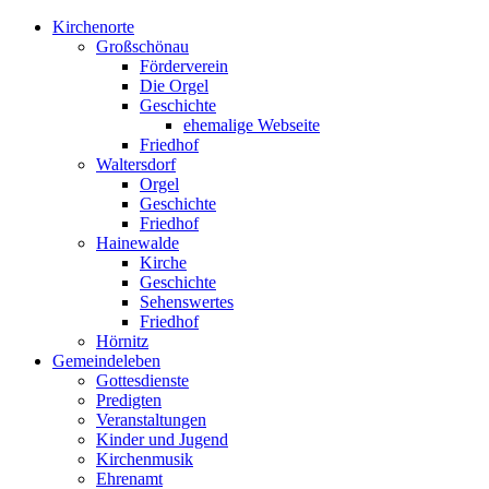
Kirchenorte
Großschönau
Förderverein
Die Orgel
Geschichte
ehemalige Webseite
Friedhof
Waltersdorf
Orgel
Geschichte
Friedhof
Hainewalde
Kirche
Geschichte
Sehenswertes
Friedhof
Hörnitz
Gemeindeleben
Gottesdienste
Predigten
Veranstaltungen
Kinder und Jugend
Kirchenmusik
Ehrenamt