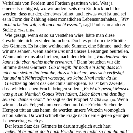
Verhältnis von Fördern und Fordern gestritten wird. Was ja
einerseits richtig ist, wo wir andererseits den Eindruck nicht los
werden, dass nur der, der etwas bringt, auch etwas wert ist und sei
es in Form der Zahlung eines monatlichen Lebensunterhaltes.
„Wer
nicht arbeiten will, soll auch nicht essen.“
, sagt Paulus an anderer
Stelle
.
(2. Thess 3,11b)
Wie gesagt, wenn es so zu verstehen wäre, hätte man diese
Geschichte nicht erzählen brauchen. Doch es geht um die Fürbitte
des Gärtners. Es ist eine wohltuende Stimme, eine Stimme, nach der
wir uns sehnen, wenn andere
uns
und unsere Leistungen beurteilen
.
Wenn andere uns abschreiben, nach dem Motto:
„Von dem/von der
kannst du eben nichts mehr erwarten.“
Dann brauchen wir die
Stimme dieses Gärtners:
Gib ihm/gib ihr noch ein Jahr, dass ich
mich um sie/um ihn bemühe, dass ich lockere, was sich verfestigt
hat und mit Nährstoffen versorge, wo keine Kraft mehr da ist.
Gleichzeitig bleibt das Gleichnis unbequem. Es ist kein Zweifel,
dass wir Menschen Frucht bringen sollen. „
Es ist dir gesagt Mensch,
was gut ist. Nämlich Gottes Wort halten, Liebe üben und demütig
sein vor deinem Gott.“
So sagt es der Prophet Micha
. Wenn
(Kap. 6,8)
wir uns da als Feigenbaum verstehen und der Früchte Suchende
Herrgott tritt an uns heran, da werden unsere Wurzeln womöglich
schon zittern. Da wird schnell die Frage nach dem eigenen geringen
Lebensertrag wach.
(2)
Der letzte Satz des Gärtners ist darum zugleich auch hart:
„
vielleicht bringt er doch noch Frucht; wenn nicht, so hau ihn um!“