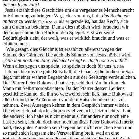
mir noch ein Jahr!
Jesus erzählt diese Geschichte um ein vergessenes Menschenrecht
in Erinnerung zu bringen: Wir, jeder von uns, hat
„das Recht, ein
anderer zu werden“
, als er gerade ist, hat das Recht, sich
(2, D.Sölle)
zum Guten zu bekehren. Damit dies möglich wird, brauchen wir
den ungeschminkten Blick in den Spiegel. Erst wer seine
Bedürftigkeit sieht, der weiß, was er wirklich braucht und was er
erbitten muss.
Wie gesagt, dies Gleichnis ist erzählt zu allererst wegen der
Stimme des Gärtners. Die auch als Stimme von Jesus hörbar wird:
„Gib ihm noch ein Jahr, vielleicht bringt er doch noch Frucht.“
Wenn alles gegen uns spricht, so spricht er doch für uns!
(4, S.59)
Ich möchte uns die gute Botschaft, die Chance, die in diesem Satz
liegt, mit einer wahren Begebenheit aus der Seelsorge verdeut­lichen.
Der Pfarrer Peter Bukowski hat sie geschildert. Zu ihm kam ein
Mann mit Selbstmordabsichten. Da der Pfarrer dessen Leidens­
geschichte kannte, die ihn so verzweifelt sein ließ, hatte Bukowski
allen Grund, die Äußerungen von dem Ratsuchenden ernst ­zu ­
nehmen. Zwei Aussagen kehren in dem Gespräch immer wieder.
Die eine: ›Ich hab doch schon so viel versucht, jetzt reicht‘s.‹ Und
die andere: ›Ich halte es nicht mehr aus, für andere nur noch eine
Last zu sein, ich bin doch nur noch unnütz.‹ Peter Bukowski merkt
bald, dass gutes Zureden sein Gegenüber nicht erreichen kann und
so macht sich langsam eine Verzweiflung breit, weil an eine
Entwicklung von anderen Perspektiven nicht zu denken ist. Auch