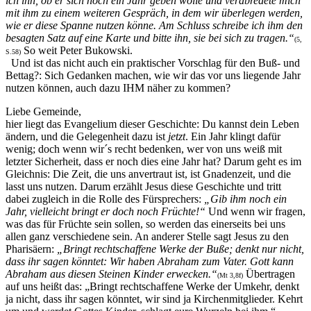
ich ihn, ob er sich noch ein Jahr geben wolle und verabredete mich
mit ihm zu einem weiteren Gespräch, in dem wir überlegen werden,
wie er diese Spanne nutzen könne. Am Schluss schreibe ich ihm den
besagten Satz auf eine Karte und bitte ihn, sie bei sich zu tragen.“
(5,
So weit Peter Bukowski.
S.58)
Und ist das nicht auch ein praktischer Vorschlag für den Buß- und
Bettag?: Sich Gedanken machen, wie wir das vor uns liegende Jahr
nutzen können, auch dazu IHM näher zu kommen?
Liebe Gemeinde,
hier liegt das Evangelium dieser Geschichte: Du kannst dein Leben
ändern, und die Gelegenheit dazu ist
jetzt
. Ein Jahr klingt dafür
wenig; doch wenn wir´s recht bedenken, wer von uns weiß mit
letzter Sicherheit, dass er noch dies eine Jahr hat? Darum geht es im
Gleichnis: Die Zeit, die uns anvertraut ist, ist Gnadenzeit, und die
lasst uns nutzen. Darum erzählt Jesus diese Geschichte und tritt
dabei zugleich in die Rolle des Fürsprechers:
„Gib ihm noch ein
Jahr, vielleicht bringt er doch noch Früchte!“
Und wenn wir fragen,
was das für Früchte sein sollen, so werden das einerseits bei uns
allen ganz verschiedene sein. An anderer Stelle sagt Jesus zu den
Pharisäern:
„Bringt rechtschaffene Werke der Buße; denkt nur nicht,
dass ihr sagen könntet: Wir haben Abraham zum Vater. Gott kann
Abraham aus diesen Steinen Kinder erwecken.“
Übertragen
(Mt 3,8f)
auf uns heißt das: „Bringt rechtschaffene Werke der Umkehr, denkt
ja nicht, dass ihr sagen könntet, wir sind ja Kirchenmitglieder. Kehrt