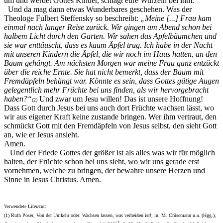
um und werdet Gottes Kinder, schlagt eure Wurzeln bei ihm.“
Und da mag dann etwas Wunderbares geschehen. Was der
Theologe Fulbert Steffensky so beschreibt:
„Meine [...] Frau kam
einmal nach langer Reise zurück. Wir gingen am Abend schon bei
halbem Licht durch den Garten. Wir sahen das Apfelbäumchen und
sie war enttäuscht, dass es kaum Äpfel trug. Ich habe in der Nacht
mit unseren Kindern die Äpfel, die wir noch im Haus hatten, an den
Baum gehängt. Am nächsten Morgen war meine Frau ganz entzückt
über die reiche Ernte. Sie hat nicht bemerkt, dass der Baum mit
Fremdäpfeln behängt war. Könnte es sein, dass Gottes gütige Augen
gelegentlich mehr Früchte bei uns finden, als wir hervorgebracht
haben?“
Und zwar um Jesu willen! Das ist unsere Hoffnung!
(2)
Dass Gott durch Jesus bei uns auch dort Früchte wachsen lässt, wo
wir aus eigener Kraft keine zustande bringen. Wer ihm vertraut, den
schmückt Gott mit den Fremdäpfeln von Jesus selbst, den sieht Gott
an, wie er Jesus ansieht.
Amen.
Und der Friede Gottes der größer ist als alles was wir für möglich
halten, der Früchte schon bei uns sieht, wo wir uns gerade erst
vornehmen, welche zu bringen, der bewahre unsere Herzen und
Sinne in Jesus Christus. Amen.
Verwendete Literatur:
(1) Ruth Poser, Von der Umkehr oder: Wachsen lassen, was verheißen ist!, in: M. Crüsemann u.a. (Hgg.),
2