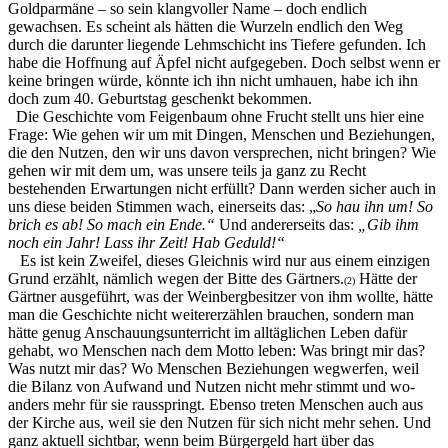
Goldparmäne – so sein klangvoller Name – doch endlich
gewachsen. Es scheint als hätten die Wurzeln endlich den Weg
durch die darunter liegende Lehmschicht ins Tiefere gefunden. Ich
habe die Hoffnung auf Äpfel nicht aufgegeben. Doch selbst wenn er
keine bringen würde, könnte ich ihn nicht umhauen, habe ich ihn
doch zum 40. Geburtstag geschenkt bekommen.
Die Geschichte vom Feigenbaum ohne Frucht stellt uns hier eine
Frage: Wie gehen wir um mit Dingen, Menschen und Beziehungen,
die den Nutzen, den wir uns davon versprechen, nicht bringen? Wie
gehen wir mit dem um, was unsere teils ja ganz zu Recht
bestehenden Erwartungen nicht erfüllt? Dann werden sicher auch in
uns diese beiden Stimmen wach, einerseits das: „
So hau ihn um! So
brich es ab! So mach ein Ende.“
Und andererseits das:
„Gib ihm
noch ein Jahr! Lass ihr Zeit! Hab Geduld!“
Es ist kein Zweifel, dieses Gleichnis wird nur aus einem einzigen
Grund erzählt, näm­lich wegen der Bitte des Gärtners.
Hätte der
(2)
Gärtner ausgeführt, was der Weinberg­be­sit­zer von ihm wollte, hätte
man die Ge­schichte nicht weitererzählen brauchen, sondern man
hätte genug Anschauungsunterricht im all­täg­lichen Leben dafür
gehabt, wo Menschen nach dem Motto leben: Was bringt mir das?
Was nutzt mir das? Wo Menschen Beziehun­gen wegwerfen, weil
die Bilanz von Aufwand und Nutzen nicht mehr stimmt und wo­
anders mehr für sie rausspringt. Ebenso treten Menschen auch aus
der Kirche aus, weil sie den Nutzen für sich nicht mehr sehen. Und
ganz aktuell sichtbar, wenn beim Bürgergeld hart über das