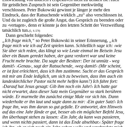
für geistlichen Zuspruch ist sein Gegenüber merkwürdig
verschlossen. Peter Bukowski gewinnt je länger je mehr den
Eindruck, dass der Ratsuchende wirklich „zu“ also verschlossen ist.
Und da ist zugleich die große Angst, das Gespräch zu beenden oder
zu ›vertagen‹, denn er könnte ja den letzten Schritt der Verzweiflung
tatsächlich tun.
(5, S.57f)
Dann geschieht folgendes:
„Ich frage mich,“
so Peter Bukowski in seiner Erinnerung,
„ich
frage mich wie ich auf Zeit spielen kann. Schließlich sage ich: ›wie
Sie über sich reden, das klingt so wie Leute einmal im Beisein Jesu
über ein Baum geredet haben, der ganz verdorrt war und keine
Frucht mehr brachte. Da sagte der Besitzer: Der ist unnütz - weg
damit!‹ ›Genau‹, sagt der Ratsuchende, ›weg damit!‹ (Mir scheint,
er ist fast erleichtert, dass ich ihm zustimme. Sucht er das Gespräch
mit mir am Ende lediglich, um sich zu beweisen, dass ihm auch ein
landeskirchlicher Pastor nicht mehr helfen kann?) Ich fahre fort:
›Darauf hat Jesus gesagt: Gib ihm noch ein Jahr!‹ Ich hatte gar
nicht erwartet, dass dieser Satz mein Gegenüber so stark berühren
würde. Er murmelte ihn zunächst einige Male vor sich hin. Dann
wiederholte er ihn laut und sagte dann zu mir: ›Ein guter Satz!‹ Ich
frage ihn, was ihm daran so gut gefalle. Er antwortet, den Hinweis
auf das eine Jahr fände er gut, besser als ein möglicher Befehl Jesu,
ihn überhaupt stehen zu lassen: ›Ein Jahr, da kann was passieren,
und wenn nichts passiert, dann ist das Ende absehbar.‹ Später frage