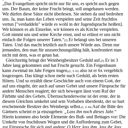
„Das Evangelium spricht nicht nur für uns, es spricht auch gegen
uns. Der Baum, der keine Frucht bringt, soll umgehauen werden.
Wir dürfen diese Sätze nicht überlesen. Sie stehen da und bedrohen
uns. Ja, man kann das Leben verspielen und seine Zeit fruchtlos
vertun ["verdaddeln" würde es wohl in der Jugend­sprache heißen].
Wir können es als Einzelne, wir können es als Kirche verspielen.
Gott nimmt uns und seine Kirche ernst, und so erlässt er uns nicht
einfach die Folgen unserer Taten.“
Er belangt uns bei unseren
(2)
Taten. Und das macht letztlich auch unsere Würde aus. Denn nur
jemanden, den man für unzurech­nungs­fähig hält, konfrontiert man
nicht mit dem, was er getan hat.
Gleichzeitig bringt der Weinbergbesitzer Geduld auf.
Er ist 3
(3)
Jahre lang gekommen und hat Frucht gesucht. Ein Feigenbaum
kann zweimal im Jahr Feigen tragen,
also ist er 6x vergeblich
(1, S.41)
losgezogen. Das klingt schon mehr nach Geduld, als beim ersten
Hören. Und so erzählt diese Geschichte auch von einem Gott, der
auf uns eingeht, der auch auf unser Gebet und unsere Fürsprache für
andere Menschen reagiert; der sich bewegen lässt vom Ruf der
Fürbitte und des Gebets. Überraschenderweise ist der erste, der in
diesem Gleichnis umkehrt und sein Vorhaben überdenkt, der so hart
erscheinende Besitzer des Weinbergs selbst.
Auf die Bitte des
(1, S.44)
Gärtners scheint er ja einzu­gehen:
„Lass ihn noch dieses Jahr.“
Hierin kommen also beide Elemente des Buß- und Bettages vor: Die
Umkehr von fruchtlosen Wegen und die Aufforderung zum Gebet,
zur Fürsprache für sich und andere:
O Herr, lass ihm, lass ihr, lass