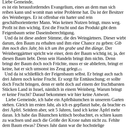
Liebe Gemeinde,
es ist ein herausforderndes Evangelium, eines an dem man sich
reiben kann und womit man seine Probleme hat. Da ist der Besitzer
des Weinberges. Er ist offenbar ein harter und rein
geschäftsorientierter Mann. Was keinen Nutzen bringt, muss weg.
Profit ist ihm wichtig. Erst die Frucht und das Produkt gibt dem
Feigenbaum seine Daseins­berechtigung.
Und da ist diese andere Stimme, die des Weingärtners. Dieser wirbt
darum, den Baum zu erhalten und ihm eine Chance zu geben:
Gib
ihm noch dies Jahr, bis ich um ihn grabe und ihn dünge.
Der
Weinberggärtner spricht wie einer, dem der Baum wichtig ist, ja, der
diesen Baum liebt. Denn sein Handeln bringt ihm nichts. Denn
bringt der Baum doch noch Früchte, muss er sie abliefern, bringt er
keine, hat er sich umsonst ins Zeug gelegt.
(1)
Und da ist schließlich der Feigenbaum selbst. Er bringt auch nach
drei Jahren noch keine Frucht. Er sorgt für Enttäuschung; er sollte
doch Frucht bringen, denn er steht doch auf einem der fruchtbarsten
Stücken Land in Israel, nämlich in einem Weinberg. Warum bringt
er keine Frucht? Darauf bekommen wir hier keine Antwort.
Liebe Gemeinde, ich habe ein Apfelbäum­chen in unserem Garten
stehen. Gleich im ersten Jahr, als ich es gepflanzt habe, da brachte es
drei Äpfel. Seitdem aber, seit 5 Jahren, fand ich keine Äpfel mehr
daran. Ich habe das Bäumchen kritisch beobachtet, es schien kaum
zu wachsen und auch die Größe der Krone nahm nicht zu. Fehlte
dem Baum etwas? Dieses Jahr dann war die hochstielige