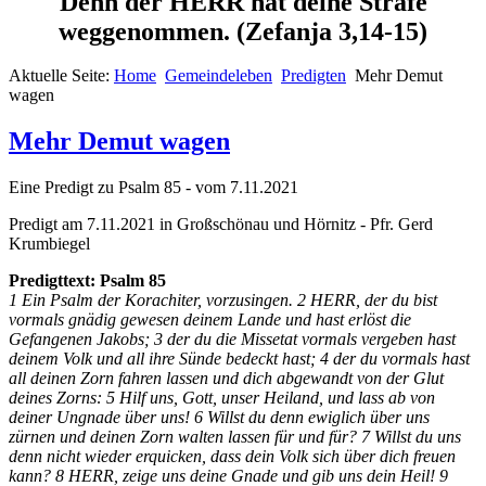
Denn der HERR hat deine Strafe
weggenommen.
(Zefanja 3,14-15)
Aktuelle Seite:
Home
Gemeindeleben
Predigten
Mehr Demut
wagen
Mehr Demut wagen
Eine Predigt zu Psalm 85 - vom 7.11.2021
Predigt am 7.11.2021 in Großschönau und Hörnitz - Pfr. Gerd
Krumbiegel
Predigttext: Psalm 85
1 Ein Psalm der Korachiter, vorzusingen. 2 HERR, der du bist
vormals gnädig gewesen deinem Lande und hast erlöst die
Gefangenen Jakobs; 3 der du die Missetat vormals vergeben hast
deinem Volk und all ihre Sünde bedeckt hast; 4 der du vormals hast
all deinen Zorn fahren lassen und dich abgewandt von der Glut
deines Zorns: 5 Hilf uns, Gott, unser Heiland, und lass ab von
deiner Ungnade über uns! 6 Willst du denn ewiglich über uns
zürnen und deinen Zorn walten lassen für und für? 7 Willst du uns
denn nicht wieder erquicken, dass dein Volk sich über dich freuen
kann? 8 HERR, zeige uns deine Gnade und gib uns dein Heil! 9