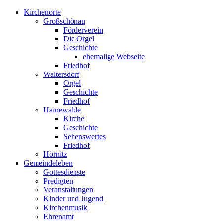
Kirchenorte
Großschönau
Förderverein
Die Orgel
Geschichte
ehemalige Webseite
Friedhof
Waltersdorf
Orgel
Geschichte
Friedhof
Hainewalde
Kirche
Geschichte
Sehenswertes
Friedhof
Hörnitz
Gemeindeleben
Gottesdienste
Predigten
Veranstaltungen
Kinder und Jugend
Kirchenmusik
Ehrenamt