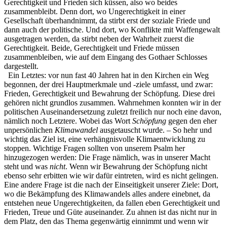
Gerechtigkeit und Frieden sich küssen, also wo beides
zusammenbleibt. Denn dort, wo Ungerechtigkeit in einer
Gesellschaft überhandnimmt, da stirbt erst der soziale Friede und
dann auch der politische. Und dort, wo Konflikte mit Waffengewalt
ausgetragen werden, da stirbt neben der Wahrheit zuerst die
Gerechtigkeit. Beide, Gerechtigkeit und Friede müssen
zusammenbleiben, wie auf dem Eingang des Gothaer Schlosses
dargestellt.
Ein Letztes: vor nun fast 40 Jahren hat in den Kirchen ein Weg
begonnen, der drei Hauptmerkmale und -ziele umfasst, und zwar:
Frieden, Gerechtigkeit und Bewahrung der Schöpfung. Diese drei
gehören nicht grundlos zusammen. Wahrnehmen konnten wir in der
politischen Auseinandersetzung zuletzt freilich nur noch eine davon,
nämlich noch Letztere. Wobei das Wort
Schöpfung
gegen den eher
unpersönlichen
Klimawandel
ausgetauscht wurde. – So hehr und
wichtig das Ziel ist, eine verhängnisvolle Klimaentwicklung zu
stoppen. Wichtige Fragen sollten von unserem Psalm her
hinzugezogen werden: Die Frage nämlich, was in unserer Macht
steht und was
nicht
. Wenn wir Bewahrung der Schöpfung nicht
ebenso sehr erbitten wie wir dafür eintreten, wird es nicht gelingen.
Eine andere Frage ist die nach der Einseitigkeit unserer Ziele: Dort,
wo die Bekämpfung des Klimawandels alles andere einebnet, da
entstehen neue Ungerechtigkeiten, da fallen eben Gerechtigkeit und
Frieden, Treue und Güte auseinander. Zu ahnen ist das nicht nur in
dem Platz, den das Thema gegenwärtig einnimmt und wenn wir