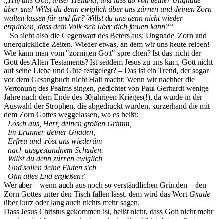
„Hilf uns Gott, unser Heiland, und lass ab von deiner Ungnade
über uns! Willst du denn ewiglich über uns zürnen und deinen Zorn
walten lassen für und für? Willst du uns denn nicht wieder
erquicken, dass dein Volk sich über dich freuen kann?“
So sieht also die Gegenwart des Beters aus: Ungnade, Zorn und
unerquickliche Zeiten. Wieder etwas, an dem wir uns heute reiben!
Wie kann man vom "zornigen Gott" spre-chen? Ist das nicht der
Gott des Alten Testaments? Ist seitdem Jesus zu uns kam, Gott nicht
auf seine Liebe und Güte festgelegt? – Das ist ein Trend, der sogar
vor dem Gesangbuch nicht Halt macht: Wenn wir nachher die
Vertonung des Psalms singen, gedichtet von Paul Gerhardt wenige
Jahre nach dem Ende des 30jährigen Krieges(!), da wurde in der
Auswahl der Strophen, die abgedruckt wurden, kurzerhand die mit
dem Zorn Gottes weggelassen, wo es heißt:
Lösch aus, Herr, deinen großen Grimm,
Im Brunnen deiner Gnaden,
Erfreu und tröst uns wiederüm
nach ausgestandnem Schaden.
Willst du denn zürnen ewiglich
Und sollen deine Fluten sich
Ohn alles End ergießen?
Wer aber – wenn auch aus noch so verständlichen Gründen – den
Zorn Gottes unter den Tisch fallen lässt, dem wird das Wort
Gnade
über kurz oder lang auch nichts mehr sagen.
Dass Jesus Christus gekommen ist, heißt nicht, dass Gott nicht mehr