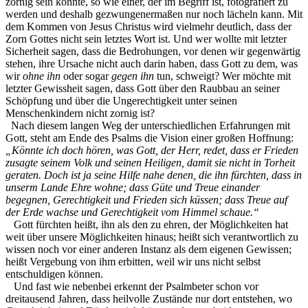
zornig sein könnte, so wie einer, der im Begriff ist, fotografiert zu
werden und deshalb gezwungenermaßen nur noch lächeln kann. Mit
dem Kommen von Jesus Christus wird vielmehr deutlich, dass der
Zorn Gottes nicht sein letztes Wort ist. Und wer wollte mit letzter
Sicherheit sagen, dass die Bedrohungen, vor denen wir gegenwärtig
stehen, ihre Ursache nicht auch darin haben, dass Gott zu dem, was
wir
ohne
ihn
oder sogar
gegen ihn
tun, schweigt? Wer möchte mit
letzter Gewissheit sagen, dass Gott über den Raubbau an seiner
Schöpfung und über die Ungerechtigkeit unter seinen
Menschenkindern nicht zornig ist?
Nach diesem langen Weg der unterschiedlichen Erfahrungen mit
Gott, steht am Ende des Psalms die Vision einer großen Hoffnung:
„Könnte ich doch hören, was Gott, der Herr, redet, dass er Frieden
zusagte seinem Volk und seinen Heiligen, damit sie nicht in Torheit
geraten. Doch ist ja seine Hilfe nahe denen, die ihn fürchten, dass in
unserm Lande Ehre
wohne; dass Güte und Treue einander
begegnen, Gerechtigkeit und Frieden sich küssen; dass Treue auf
der Erde wachse und Gerechtigkeit vom Himmel schaue.“
Gott fürchten heißt, ihn als den zu ehren, der Möglichkeiten hat
weit über unsere Möglichkeiten hinaus; heißt sich verantwortlich zu
wissen noch vor einer anderen Instanz als dem eigenen Gewissen;
heißt Vergebung von ihm erbitten, weil wir uns nicht selbst
entschuldigen können.
Und fast wie nebenbei erkennt der Psalmbeter schon vor
dreitausend Jahren, dass heilvolle Zustände nur dort entstehen, wo