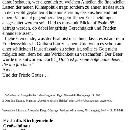
darauf schauen, wer eigentlich zu welchen Anteilen die finanziellen
Lasten der neuen Klimapolitik trägt; sondern zu ahnen ist das auch
in dem wohl geplanten Klimaministerium, das anscheinend mit
einem Vetorecht gegenüber allen getroffenen Entscheidungen
ausgestattet werden soll. Und es muss mit Blick auf Psalm 85
gefragt werden, ob dabei langfristig Gerechtigkeit und Frieden
einander küssen.
Liebe Gemeinde, was der Psalmist uns ahnen lässt, es ist auf dem
Friedensschloss in Gotha schon zu sehen. Und wenn es schon an
einer schlichten Häuserfassade zu sehen ist, sollte es Gott nicht
möglich sein, dem bei uns Wirklichkeit zu verschaffen? Der Beter
würde uns antworten: Doch!
„Doch ist ja seine Hilfe nahe denen,
die ihn fürchten.“
Amen.
Und der Friede Gottes…
1 Gefunden in: Evangelischer Lebensbegleiter, Hgg. Dennerlein/Rothgangel, S. 306.
2 Dazu hat Thomas Mann in: „Joseph und seine Brüder“ sehr schöne Überlegungen angestellt.
Verwendete Literatur: Alexander Deeg, Göttinger Predigtmeditationen, 75. Jahrgang, Heft 4, S. 535-541.
Ev.-Luth. Kirchgemeinde
Großschönau