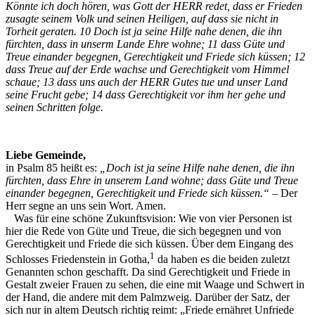
Könnte ich doch hören, was Gott der HERR redet, dass er Frieden
zusagte seinem Volk und seinen Heiligen, auf dass sie nicht in
Torheit geraten. 10 Doch ist ja seine Hilfe nahe denen, die ihn
fürchten, dass in unserm Lande Ehre wohne; 11 dass Güte und
Treue einander begegnen, Gerechtigkeit und Friede sich küssen; 12
dass Treue auf der Erde wachse und Gerechtigkeit vom Himmel
schaue; 13 dass uns auch der HERR Gutes tue und unser Land
seine Frucht gebe; 14 dass Gerechtigkeit vor ihm her gehe und
seinen Schritten folge.
Liebe Gemeinde,
in Psalm 85 heißt es:
„Doch ist ja seine Hilfe nahe denen, die ihn
fürchten, dass Ehre in unserem Land wohne; dass Güte und Treue
einander begegnen, Gerechtigkeit und Friede sich küssen.“
– Der
Herr segne an uns sein Wort. Amen.
Was für eine schöne Zukunftsvision: Wie von vier Personen ist
hier die Rede von Güte und Treue, die sich begegnen und von
Gerechtigkeit und Friede die sich küssen. Über dem Eingang des
1
Schlosses Friedenstein in Gotha,
da haben es die beiden zuletzt
Genannten schon geschafft. Da sind Gerechtigkeit und Friede in
Gestalt zweier Frauen zu sehen, die eine mit Waage und Schwert in
der Hand, die andere mit dem Palmzweig. Darüber der Satz, der
sich nur in altem Deutsch richtig reimt: „Friede ernähret Unfriede