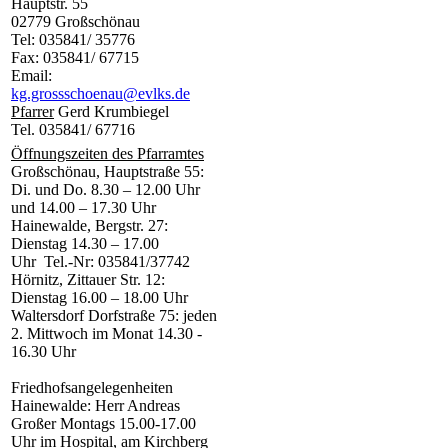
Hauptstr. 55
02779 Großschönau
Tel: 035841/ 35776
Fax: 035841/ 67715
Email:
kg.grossschoenau@evlks.de
Pfarrer
Gerd Krumbiegel
Tel. 035841/ 67716
Öffnungszeiten des Pfarramtes
Großschönau, Hauptstraße 55:
Di. und Do. 8.30 – 12.00 Uhr
und 14.00 – 17.30 Uhr
Hainewalde, Bergstr. 27:
Dienstag 14.30 – 17.00
Uhr Tel.-Nr: 035841/37742
Hörnitz, Zittauer Str. 12:
Dienstag 16.00 – 18.00 Uhr
Waltersdorf Dorfstraße 75: jeden
2. Mittwoch im Monat 14.30 -
16.30 Uhr
Friedhofsangelegenheiten
Hainewalde: Herr Andreas
Großer Montags 15.00-17.00
Uhr im Hospital, am Kirchberg