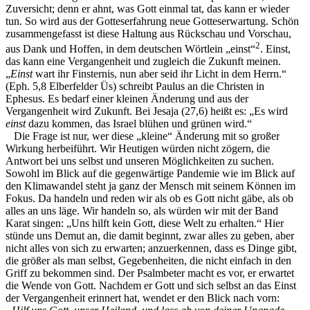
Zuversicht; denn er ahnt, was Gott einmal tat, das kann er wieder
tun. So wird aus der Gotteserfahrung neue Gotteserwartung. Schön
zusammengefasst ist diese Haltung aus Rückschau und Vorschau,
2
aus Dank und Hoffen, in dem deutschen Wörtlein „einst“
. Einst,
das kann eine Vergangenheit und zugleich die Zukunft meinen.
„
Einst
wart ihr Finsternis, nun aber seid ihr Licht in dem Herrn.“
(Eph. 5,8 Elberfelder Üs) schreibt Paulus an die Christen in
Ephesus. Es bedarf einer kleinen Änderung und aus der
Vergangenheit wird Zukunft. Bei Jesaja (27,6) heißt es: „Es wird
einst
dazu kommen, das Israel blühen und grünen wird.“
Die Frage ist nur, wer diese „kleine“ Änderung mit so großer
Wirkung herbeiführt. Wir Heutigen würden nicht zögern, die
Antwort bei uns selbst und unseren Möglichkeiten zu suchen.
Sowohl im Blick auf die gegenwärtige Pandemie wie im Blick auf
den Klimawandel steht ja ganz der Mensch mit seinem Können im
Fokus. Da handeln und reden wir als ob es Gott nicht gäbe, als ob
alles an uns läge. Wir handeln so, als würden wir mit der Band
Karat singen: „Uns hilft kein Gott, diese Welt zu erhalten.“ Hier
stünde uns Demut an, die damit beginnt, zwar alles zu geben, aber
nicht alles von sich zu erwarten; anzuerkennen, dass es Dinge gibt,
die größer als man selbst, Gegebenheiten, die nicht einfach in den
Griff zu bekommen sind. Der Psalmbeter macht es vor, er erwartet
die Wende von Gott. Nachdem er Gott und sich selbst an das Einst
der Vergangenheit erinnert hat, wendet er den Blick nach vorn: