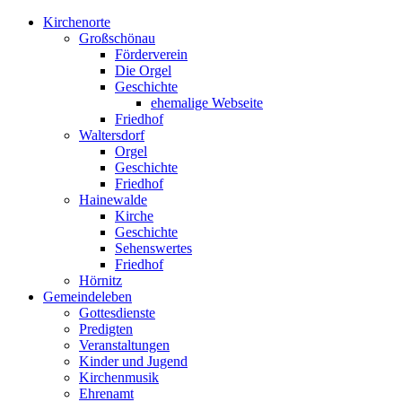
Kirchenorte
Großschönau
Förderverein
Die Orgel
Geschichte
ehemalige Webseite
Friedhof
Waltersdorf
Orgel
Geschichte
Friedhof
Hainewalde
Kirche
Geschichte
Sehenswertes
Friedhof
Hörnitz
Gemeindeleben
Gottesdienste
Predigten
Veranstaltungen
Kinder und Jugend
Kirchenmusik
Ehrenamt