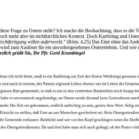
h diese Frage zu Ostern stelle? Ich mache die Beobachtung, dass es di
 noch mehr aber im nichtkirchlichen Kontext. Doch Karfreitag und Ost
echtfertigung willen auferweckt."
(Röm. 4,25) Das Eine ohne das Andere
wird zum Auslöser für ein unvorhergesehenes Ostererlebnis. Und wie n
rzlich grüßt Sie, Ihr Pfr. Gerd Krumbiegel
enn ich recht hörte, muß es ein Karfreitag zur Zeit des Ersten Weltkriegs gewesen 
 und auch in seinem, des Pastors eigenem Leben ebenso wie im Leben der Gemeindegl
n grau­en Bart gemurmelt, so daß es nur in den vordersten Bank­reihen noch knapp hör
en habe er unvermittelt angekündigt, an Ostern werde diesmal kein Gottesdienst stat
hr. Die Zeit sei gekommen, endlich auf­richtig zu sein, getreu Jesu Wort: Selig sin
 Einsicht zu stellen, daß Gott an uns Menschen gescheitert sei. Kein Ostergottesdie
 Ge­meinde entlassen. Bedrückt und wie vor den Kopf ge­schlagen seien die Dorfleu
es Ostergottesdienstes. Da und dort habe man sich auch gefragt, ob der Pastor viel