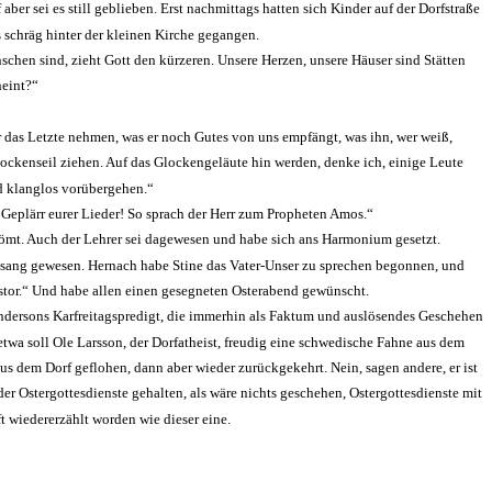
 sei es still geblieben. Erst nachmittags hatten sich Kinder auf der Dorfstraße
s schräg hinter der kleinen Kirche gegangen.
hen sind, zieht Gott den kürzeren. Unsere Herzen, unsere Häu­ser sind Stätten
heint?“
 das Letzte nehmen, was er noch Gutes von uns empfängt, was ihn, wer weiß,
Glockenseil ziehen. Auf das Glockengeläute hin werden, denke ich, einige Leute
d klanglos vorüber­gehen.“
 Geplärr eurer Lieder! So sprach der Herr zum Propheten Amos.“
strömt. Auch der Lehrer sei dagewesen und habe sich ans Har­monium gesetzt.
Gesang gewesen. Hernach habe Stine das Vater­-Unser zu sprechen begonnen, und
n Pastor.“ Und habe allen einen gesegneten Osterabend gewünscht.
der­sons Karfreitagspredigt, die immerhin als Faktum und auslösendes Geschehen
 etwa soll Ole Larsson, der Dorf­atheist, freudig eine schwedische Fahne aus dem
us dem Dorf geflohen, dann aber wieder zurückgekehrt. Nein, sagen andere, er ist
der Ostergottesdienste gehalten, als wäre nichts geschehen, Ostergottesdienste mit
ft wiedererzählt worden wie dieser eine.