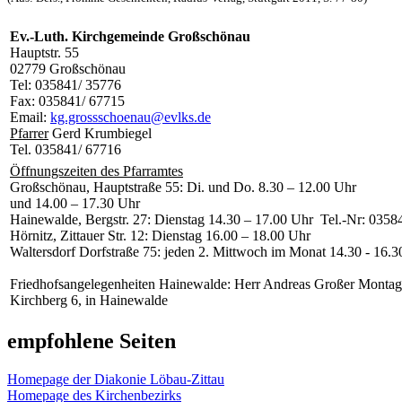
Ev.-Luth. Kirchgemeinde Großschönau
Hauptstr. 55
02779 Großschönau
Tel: 035841/ 35776
Fax: 035841/ 67715
Email:
kg.grossschoenau@evlks.de
Pfarrer
Gerd Krumbiegel
Tel. 035841/ 67716
Öffnungszeiten des Pfarramtes
Großschönau, Hauptstraße 55: Di. und Do. 8.30 – 12.00 Uhr
und 14.00 – 17.30 Uhr
Hainewalde, Bergstr. 27: Dienstag 14.30 – 17.00 Uhr Tel.-Nr: 035
Hörnitz, Zittauer Str. 12: Dienstag 16.00 – 18.00 Uhr
Waltersdorf Dorfstraße 75: jeden 2. Mittwoch im Monat 14.30 - 16.3
Friedhofsangelegenheiten Hainewalde: Herr Andreas Großer Montag
Kirchberg 6, in Hainewalde
empfohlene Seiten
Homepage der Diakonie Löbau-Zittau
Homepage des Kirchenbezirks