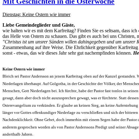
Mit Geschichten in die Osterwoche
Dienstag: Keine Ostern wie immer
Liebe Gemeindeglieder und Gäste,
wie halten wir es mit dem Karfreitag? Finden Sie es seltsam, dass ic
das Helle von Ostern zu schauen. Das gibt es auch bei uns Christen,
"Christus ist um unsrer Sünden willen dahingegeben und um unsrer R
Zusammenhang auf ihre Weise. Die Ehrlichkeit gegenüber Karfreitag 
sonst - etwas, das wir dieses Jahr sehr gut nachempfinden können.
He
Keine Ostern wie immer
Bleich sei Pastor Andersson an jenem Karfreitag oben auf der Kanzel gestanden. W
Niederlagen überhaupt. Auf Golgotha, in der Geschichte der Völker, der Menschen
Menschen, Gott Niederlagen bei. Ich fürchte, habe der Pastor fast tonlos in seine
gesagt, dann aber doch nicht auszusprechen gewagt,
was
er fürchtete. Statt dess
Osterevangelium zu verkünden. Er glaube an keinen Sieg, an keine Auferstehung me
länger vor Gottes offenkundiger Niederlage zu ver­schließen und sich der bitteren
Nachdenklichkeit. Ohne Gebet, doch immerhin mit einem Segen habe der Pastor die
anderem ge­sprochen worden als von Pastor Anderssons Predigt und seiner Absage d
anderthalb Jahren.