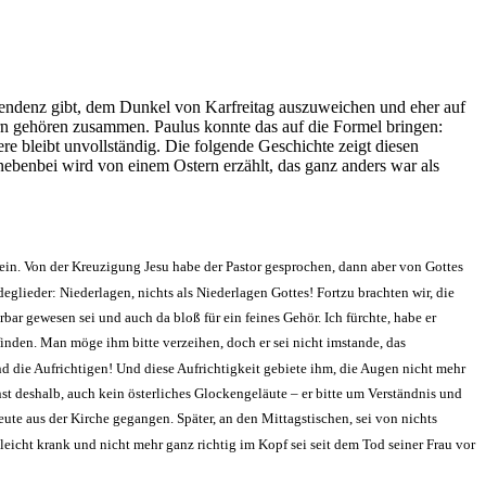
e Tendenz gibt, dem Dunkel von Karfreitag auszuweichen und eher auf
ern gehören zusammen. Paulus konnte das auf die Formel bringen:
 bleibt unvollständig. Die folgende Geschichte zeigt diesen
ebenbei wird von einem Ostern erzählt, das ganz anders war als
sein. Von der Kreuzigung Jesu habe der Pastor gesprochen, dann aber von Gottes
ieder: Niederlagen, nichts als Niederlagen Got­tes! Fortzu brachten wir, die
bar gewesen sei und auch da bloß für ein feines Gehör. Ich fürchte, habe er
tfinden. Man möge ihm bitte verzeihen, doch er sei nicht imstande, das
d die Aufrichti­gen! Und diese Aufrichtigkeit gebiete ihm, die Augen nicht mehr
nst deshalb, auch kein österliches Glockengeläute – er bitte um Verständnis und
te aus der Kirche gegangen. Später, an den Mittagstischen, sei von nichts
leicht krank und nicht mehr ganz richtig im Kopf sei seit dem Tod seiner Frau vor