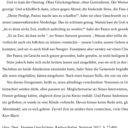
Und so kam der Ostertag. Ohne Glockengeläute, ohne Gottesdienst. Der Westwind, 
gezeigt. Und schließlich dann, schon gegen Abend, die hinkende Stine, die Frau d
„Deine Predigt, Pastor, macht uns zu schaffen!“, habe sie ohne Umschweife zu re
seiner immerwährenden Niederlage. Das ist schlimm genug. Warum hast du Gott n
„Ist es denn nicht Zeit, endlich aufrichtig zu werden?“ habe der Pastor sich geweh
„Es ist Zeit, du hast recht.“, sei Stines Antwort gewesen. „Warum aber willst 
vielleicht auch ein bißchen zu trösten ver­möchte – unsere Lieder, unsere Gebete 
kommen, und sei es auch bloß aus Neugier. Zusammen aber werden wir ei­nen Chora
Der Pastor, im Gesicht noch grauer geworden, habe gerufen, in wohl heiligem Ing
Stine jedoch habe sich nicht beirren lassen und ausge­führt, was sie sich in den 
Nachdem sie beide Altarkerzen entzündet hatte, habe Stine die Gemeinde begrüßt 
alle seien eingefallen, hätten mitgebetet. Nach einer kurzen Stille, die wie ein e
Von diesen Ereignissen, heißt es, seien allerdings ver­schiedene Versionen in
betrachtet werden dürfe, alles passiert sei. Möglicherweise sei Stines Interventio
Fenster gehängt haben, obgleich diese ja ein Kreuz enthält. Und Pastor Andersson
nie geflohen, er wurde in eine Klinik ver­bracht. Davon könne keine Rede sein, gl
Abendmahl, wie es sich gehöre. Zuviel Zeit ist seither eben verstrichen, viele Ost
Kurt Marti
(Aus: Ders., Fromme Geschichten, Radius-Verlag, Stuttgart 2011, S. 77-80)