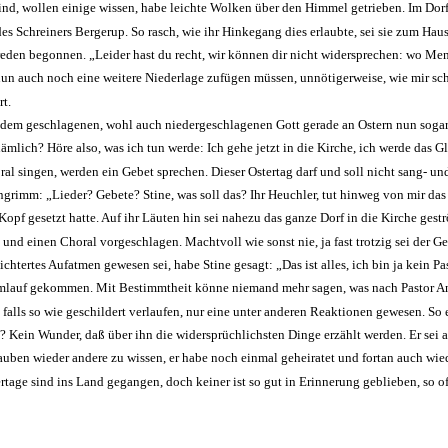
wollen einige wissen, habe leichte Wolken über den Himmel getrieben. Im Dorf aber
es Schreiners Bergerup. So rasch, wie ihr Hinkegang dies erlaubte, sei sie zum Hau
den begonnen. „Leider hast du recht, wir können dir nicht widersprechen: wo Mensc
un auch noch eine weitere Niederlage zufügen müssen, unnötigerweise, wie mir sc
rt.
du dem geschlagenen, wohl auch niedergeschlagenen Gott gerade an Ostern nun sogar
nämlich? Höre also, was ich tun werde: Ich gehe jetzt in die Kirche, ich werde das 
l singen, werden ein Gebet sprechen. Dieser Ostertag darf und soll nicht sang- un
rimm: „Lieder? Gebete? Stine, was soll das? Ihr Heuchler, tut hinweg von mir das
Kopf gesetzt hatte. Auf ihr Läu­ten hin sei nahezu das ganze Dorf in die Kirche ge
und einen Choral vorgeschlagen. Machtvoll wie sonst nie, ja fast trotzig sei der 
rleichtertes Aufatmen gewesen sei, habe Stine gesagt: „Das ist alles, ich bin ja kei
 Umlauf gekommen. Mit Bestimmt­heit könne niemand mehr sagen, was nach Pastor An
n, falls so wie geschildert verlaufen, nur eine unter anderen Re­aktionen gewesen. So
? Kein Wunder, daß über ihn die wider­sprüchlichsten Dinge erzählt werden. Er sei a
auben wieder an­dere zu wissen, er habe noch einmal geheiratet und fortan auch wie
ertage sind ins Land gegangen, doch keiner ist so gut in Erinnerung geblieben, so o