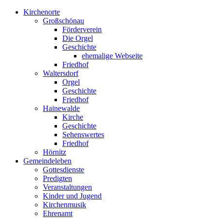
Kirchenorte
Großschönau
Förderverein
Die Orgel
Geschichte
ehemalige Webseite
Friedhof
Waltersdorf
Orgel
Geschichte
Friedhof
Hainewalde
Kirche
Geschichte
Sehenswertes
Friedhof
Hörnitz
Gemeindeleben
Gottesdienste
Predigten
Veranstaltungen
Kinder und Jugend
Kirchenmusik
Ehrenamt