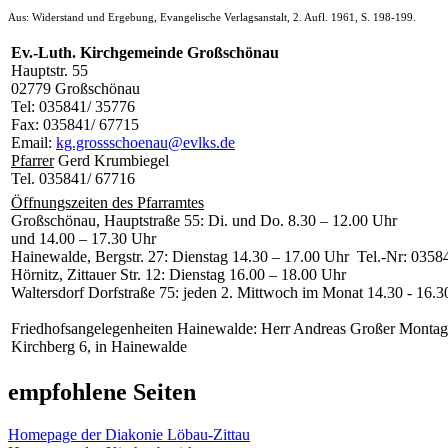
Aus: Widerstand und Ergebung, Evangelische Verlagsanstalt, 2. Aufl. 1961, S. 198-199.
Ev.-Luth. Kirchgemeinde Großschönau
Hauptstr. 55
02779 Großschönau
Tel: 035841/ 35776
Fax: 035841/ 67715
Email:
kg.grossschoenau@evlks.de
Pfarrer
Gerd Krumbiegel
Tel. 035841/ 67716
Öffnungszeiten des Pfarramtes
Großschönau, Hauptstraße 55: Di. und Do. 8.30 – 12.00 Uhr
und 14.00 – 17.30 Uhr
Hainewalde, Bergstr. 27: Dienstag 14.30 – 17.00 Uhr Tel.-Nr: 035
Hörnitz, Zittauer Str. 12: Dienstag 16.00 – 18.00 Uhr
Waltersdorf Dorfstraße 75: jeden 2. Mittwoch im Monat 14.30 - 16.3
Friedhofsangelegenheiten Hainewalde: Herr Andreas Großer Montag
Kirchberg 6, in Hainewalde
empfohlene Seiten
Homepage der Diakonie Löbau-Zittau